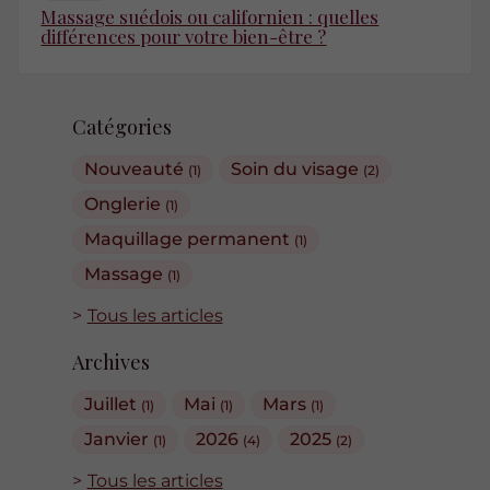
Massage suédois ou californien : quelles
différences pour votre bien-être ?
Catégories
Nouveauté
Soin du visage
(1)
(2)
Onglerie
(1)
Maquillage permanent
(1)
Massage
(1)
Tous les articles
Archives
Juillet
Mai
Mars
(1)
(1)
(1)
Janvier
2026
2025
(1)
(4)
(2)
Tous les articles