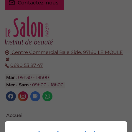
Contactez-nous
Centre Commercial Baie Side,
97160
LE MOULE
0690 53 87 47
Mar
: 09h30 - 18h00
Mer - Sam
: 09h00 - 18h00
Accueil
Contactez-nous