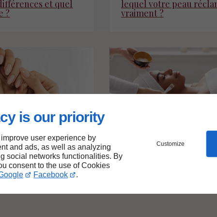
 différences et quel
lequel votre peau récl
e ?
vraiment ?
cy is our priority
08/01/2026
1
Nouveauté
 improve user experience by
Customize
sine : quelle
Des contenus pensés p
nt and ads, as well as analyzing
 choisir pour vos
vous informer, vous insp
ng social networks functionalities. By
vous guider
you consent to the use of Cookies
Google
Facebook
.