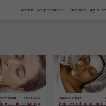
Accueil
Nos prestations
Nos tarifs
Actualité
08/03/2026
 permanent
Soin du visage
ding vs microshading
Soin hydratant ou anti-â