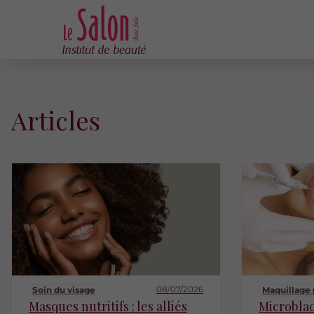
Articles
08/07/2026
Soin du visage
Maquillage
Masques nutritifs : les alliés
Microbla