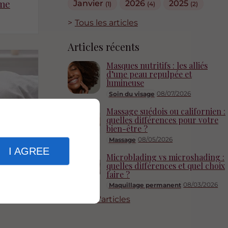
ame
Janvier
2026
2025
(1)
(4)
(2)
Tous les articles
Articles récents
Masques nutritifs : les alliés
d’une peau repulpée et
lumineuse
08/07/2026
Soin du visage
Massage suédois ou californien :
quelles différences pour votre
bien-être ?
08/05/2026
Massage
5/09/2025
I AGREE
our
Microblading vs microshading :
irer,
quelles différences et quel choix
faire ?
08/03/2026
Maquillage permanent
Plus d'articles