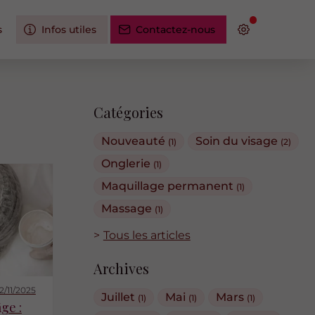
s
Infos utiles
Contactez-nous
Catégories
Nouveauté
Soin du visage
(1)
(2)
Onglerie
(1)
Maquillage permanent
(1)
Massage
(1)
Tous les articles
Archives
12/11/2025
Juillet
Mai
Mars
(1)
(1)
(1)
ge :